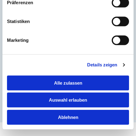
Präferenzen
Auf Wunsch
Statistiken
Ein E-Mail-Postfach inklusive
Ihre professionelle E-Mail-Adresse für das Unternehmen
Marketing
Ein Blog-Modul inklusive
Details zeigen
Stellen Sie Ihre Inhalte schnell und übersichtlich dar
Alle zulassen
Einbindung eines externen Dienstes (Live-Integration)
inklusive
Zum Beispiel mobile.de, Immoscout oder Buchungssystem
Auswahl erlauben
für Hotels / Ferienwohnungen
Ablehnen