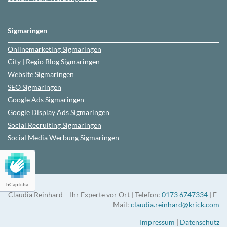
Sigmaringen
Onlinemarketing
Sigmaringen
City | Regio Blog
Sigmaringen
Website
Sigmaringen
SEO
Sigmaringen
Google Ads
Sigmaringen
Google Display Ads Sigmaringen
Social Recruiting
Sigmaringen
Social Media Werbung
Sigmaringen
hCaptcha
Claudia Reinhard – Ihr Experte vor Ort | Telefon:
0173 6747334
| E-
Mail:
claudia.reinhard@krick.com
Impressum
|
Datenschutz