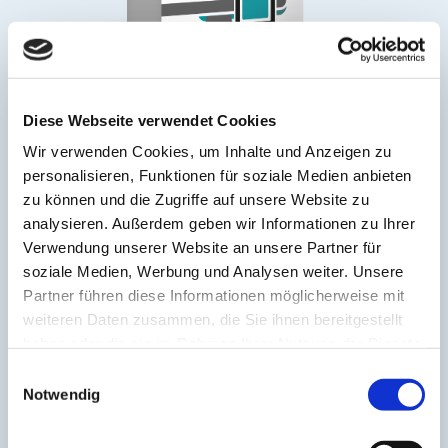
ab 89,- €
/ Monat
Diese Webseite verwendet Cookies
Wir verwenden Cookies, um Inhalte und Anzeigen zu
zzgl. 1.199,- € einmalige Einrichtung
personalisieren, Funktionen für soziale Medien anbieten
PRÄSENTIEREN SIE IHR UNTERNEHMEN MIT EINER
zu können und die Zugriffe auf unsere Website zu
UMFASSENDEN WEBSITE.
analysieren. Außerdem geben wir Informationen zu Ihrer
Verwendung unserer Website an unsere Partner für
Bis zu 12 Seiten
soziale Medien, Werbung und Analysen weiter. Unsere
Partner führen diese Informationen möglicherweise mit
Individuell für Sie gestaltet
weiteren Daten zusammen, die Sie ihnen bereitgestellt
haben oder die sie im Rahmen Ihrer Nutzung der Dienste
Branchenspezifische Gestaltung
gesammelt haben.
Einwilligungsauswahl
Nutzeroptimiert für Mobilgerät und Tablet
Notwendig
Domainübernahme