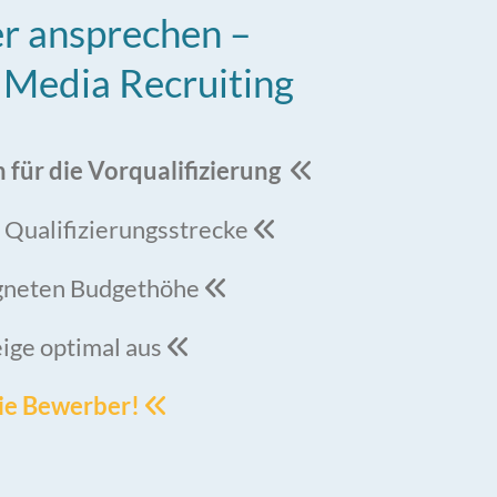
r ansprechen –
l Media Recruiting
n für die Vorqualifizierung

t Qualifizierungsstrecke

igneten Budgethöhe

eige optimal aus

die Bewerber!
