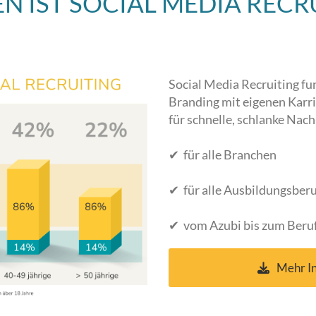
N IST SOCIAL MEDIA RECR
Social Media Recruiting f
Branding mit eigenen Karri
für schnelle, schlanke Na
✔ für alle Branchen
✔ für alle Ausbildungsberu
✔ vom Azubi bis zum Beru
Mehr In