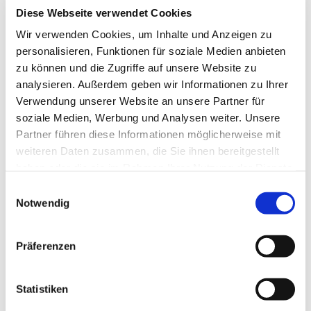
Diese Webseite verwendet Cookies
Wir verwenden Cookies, um Inhalte und Anzeigen zu
personalisieren, Funktionen für soziale Medien anbieten
zu können und die Zugriffe auf unsere Website zu
analysieren. Außerdem geben wir Informationen zu Ihrer
Verwendung unserer Website an unsere Partner für
einmalig
soziale Medien, Werbung und Analysen weiter. Unsere
2.970,- €
Partner führen diese Informationen möglicherweise mit
weiteren Daten zusammen, die Sie ihnen bereitgestellt
DAS ATTRAKTIVE ALLROUNDER PAKET
haben oder die sie im Rahmen Ihrer Nutzung der Dienste
gesammelt haben.
Einwilligungsauswahl
30.000 Impressionen
Notwendig
„Switch In XXL" TV Banner
Präferenzen
Statistiken
3 Monate Standard-Laufzeit