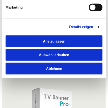
Marketing
Regionales Targeting
inklusive Bannererstellung und Reporting
Details zeigen
Alle zulassen
Auswahl erlauben
TV Banner
Pro
Ablehnen