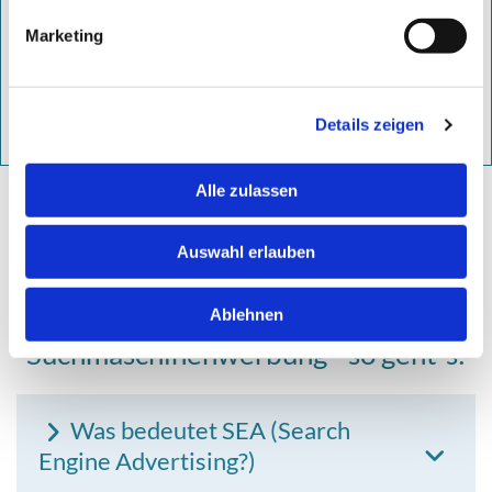
Maßgeschneiderte Kampagnen unserer SEA Experten
sorgen für maximale Präsenz und einer optimalen
Marketing
Platzierung.
weitere Informationen
Details zeigen
Alle zulassen
Jetzt Claudia Reinhard anrufen
Auswahl erlauben
Ablehnen
Suchmaschinenwerbung - so geht´s:
Was bedeutet SEA (Search
Engine Advertising?)